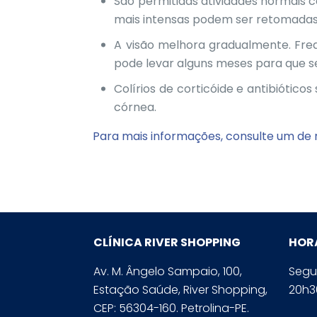
São permitidas atividades normais co
mais intensas podem ser retomadas 
A visão melhora gradualmente. Fre
pode levar alguns meses para que s
Colírios de corticóide e antibióticos
córnea.
Para mais informações, consulte um de 
CLÍNICA RIVER SHOPPING
HOR
Av. M. Ângelo Sampaio, 100,
Segu
Estação Saúde, River Shopping,
20h3
CEP: 56304-160. Petrolina-PE.