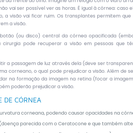
te da frente do olho. Imagine um relógio com o vidro a
ão vai ser possível ver as horas. É igual à córnea: cas
, a visão vai ficar ruim. Os transplantes permitem qu
em a visão.
 botão (ou disco) central da córnea opacificada (em
 cirurgia pode recuperar a visão em pessoas que têm
itir a passagem de luz através dela (deve ser transparen
ma corneano, o qual pode prejudicar a visão. Além de s
ar na formação da imagem na retina (focar a imagem,
ém poderão prejudicar a visão.
E DE CÓRNEA
curvatura corneana, podendo causar opacidades na córn
(doença parecida com o Ceratocone e que também alter