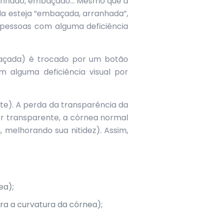
rranhado, embaçado… Mesmo que a
o ela esteja “embaçada, arranhada”,
e pessoas com alguma deficiência
baçada) é trocado por um botão
 alguma deficiência visual por
te). A perda da transparência da
er transparente, a córnea normal
 melhorando sua nitidez). Assim,
ea);
a a curvatura da córnea);