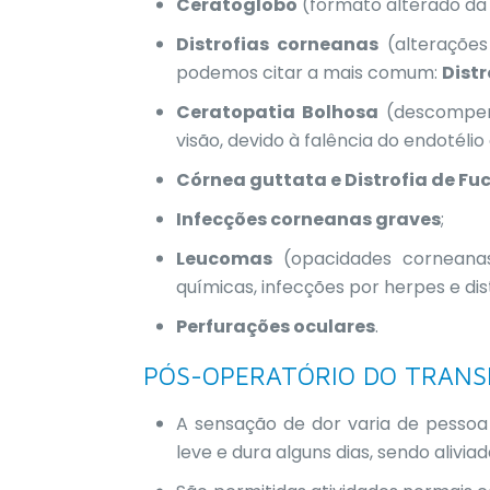
Ceratoglobo
(formato alterado da
Distrofias corneanas
(alteraçõ
podemos citar a mais comum:
Distr
Ceratopatia Bolhosa
(descompens
visão, devido à falência do endotéli
Córnea guttata e Distrofia de Fu
Infecções corneanas graves
;
Leucomas
(opacidades corneanas
químicas, infecções por herpes e d
Perfurações oculares
.
PÓS-OPERATÓRIO DO TRAN
A sensação de dor varia de pessoa
leve e dura alguns dias, sendo alivi