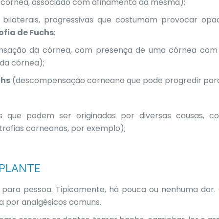
 córnea, associado com afinamento da mesma);
es bilaterais, progressivas que costumam provocar opa
ofia de Fuchs
;
ação da córnea, com presença de uma córnea com gu
o da córnea);
chs
(descompensação corneana que pode progredir para
 que podem ser originadas por diversas causas, c
istrofias corneanas, por exemplo);
SPLANTE
 para pessoa. Tipicamente, há pouca ou nenhuma dor.
ada por analgésicos comuns.