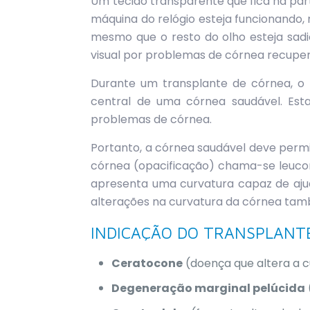
Um tecido transparente que fica na par
máquina do relógio esteja funcionando, n
mesmo que o resto do olho esteja sadio
visual por problemas de córnea recuper
Durante um transplante de córnea, o
central de uma córnea saudável. Esta
problemas de córnea.
Portanto, a córnea saudável deve perm
córnea (opacificação) chama-se leuco
apresenta uma curvatura capaz de ajud
alterações na curvatura da córnea tamb
INDICAÇÃO DO TRANSPLANT
Ceratocone
(doença que altera a 
Degeneração marginal pelúcida