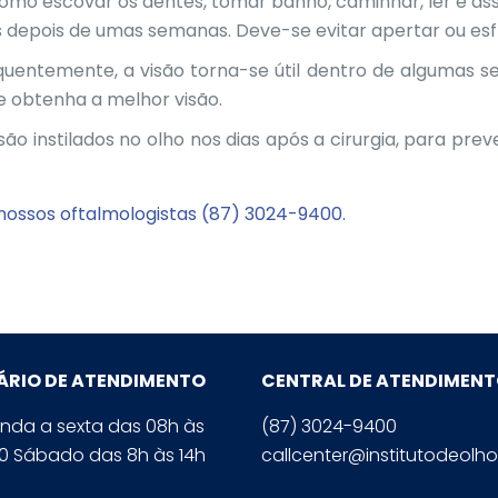
mo escovar os dentes, tomar banho, caminhar, ler e assist
depois de umas semanas. Deve-se evitar apertar ou esfr
quentemente, a visão torna-se útil dentro de algumas s
e obtenha a melhor visão.
 são instilados no olho nos dias após a cirurgia, para pre
nossos oftalmologistas
(87) 3024-9400.
ÁRIO DE ATENDIMENTO
CENTRAL DE ATENDIMEN
nda a sexta das 08h às
(87) 3024-9400
0 Sábado das 8h às 14h
callcenter@institutodeolho