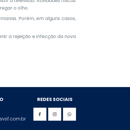
ir a televisão. Atividades físicas
egar o olho.
emanas. Porém, em alguns casos,
venir a rejeição e infecção da nova
TO
REDES SOCIAIS
svsf.com.br