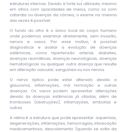
estruturas internas. Devido à forte luz utilizada, mesmo
em olhos com opacidades de meios, como os com
catarata ou doenças da córnea, o exame na maioria
das vezes é possível.
O fundo do olho é o único local do corpo humano
onde podemos examinar diretamente, sem invasão,
nervos e vasos. Por esse motivo, é possível
diagnosticar e avaliar a evolução de doenças
sistêmicas, como hipertensão arterial, diabetes,
doenças reumáticas, doenças neurológicas, doenças
hematológicas ou qualquer outra doença que resulte
em alteração vascular, sanguínea ou nos nervos.
O nervo óptico pode estar alterado devido a
glaucoma, inflamações, má formação e outras
doenças. Os vasos podem apresentar alterações
devido às doenças sistêmicas já citadas, além de
tromboses (obstruções), inflamações, embolias e
outras.
A retina é a estrutura que pode apresentar: isquemias,
degenerações, inflamações, hemorragias, intoxicação
medicamentosa, descolamento (quando se solta da