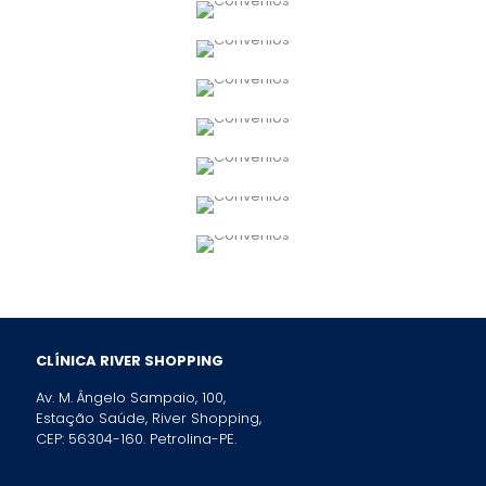
CLÍNICA RIVER SHOPPING
Av. M. Ângelo Sampaio, 100,
Estação Saúde, River Shopping,
CEP: 56304-160. Petrolina-PE.